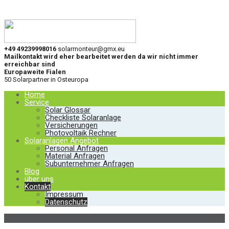
+49 49239998016
solarmonteur@gmx.eu
Mailkontakt wird eher bearbeitet werden da wir nicht immer
erreichbar sind
Europaweite Fialen
50 Solarpartner in Osteuropa
Home
Service
Solar Glossar
Checkliste Solaranlage
Versicherungen
Photovoltaik Rechner
Solaranlagen Angebot
Personal Anfragen
Material Anfragen
Subunternehmer Anfragen
Blog
über uns
Kontakt
Impressum
Datenschutz